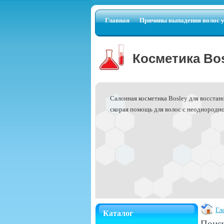
Главная
Причины выпадения волос 
Косметика Bos
Салонная косметика Bosley для восстано
скорая помощь для волос с неоднородно
Гл
Каталог
Поис