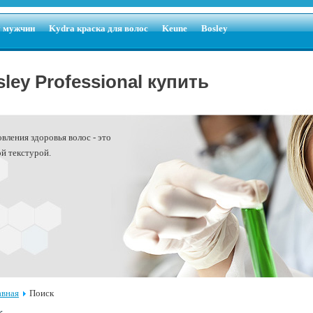
у мужчин
Kydra краска для волос
Keune
Bosley
ley Professional купить
вления здоровья волос - это
й текстурой.
авная
Поиск
к