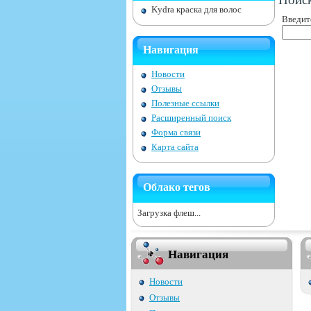
Kydra краска для волос
Введит
Навигация
Новости
Отзывы
Полезные ссылки
Расширенный поиск
Форма связи
Карта сайта
Облако тегов
Загрузка флеш...
Навигация
Новости
Отзывы